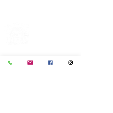
DIRECCIÓN:
Av. Talismán 4210, San Pedro el Chico,
07480 Ciudad de México, CDMX
PAGINAS:
INICIO
PAQUETES
GALERÍA
CONTACTO
HORARIOS: